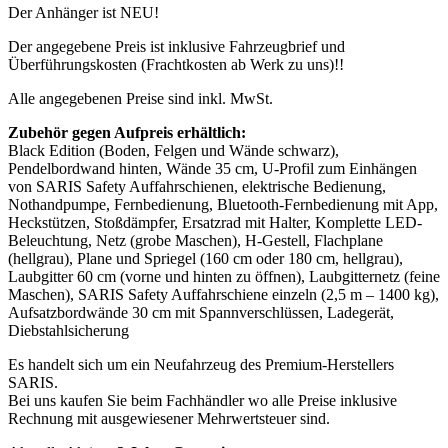
Der Anhänger ist NEU!
Der angegebene Preis ist inklusive Fahrzeugbrief und
Überführungskosten (Frachtkosten ab Werk zu uns)!!
Alle angegebenen Preise sind inkl. MwSt.
Zubehör gegen Aufpreis erhältlich:
Black Edition (Boden, Felgen und Wände schwarz),
Pendelbordwand hinten, Wände 35 cm, U-Profil zum Einhängen
von SARIS Safety Auffahrschienen, elektrische Bedienung,
Nothandpumpe, Fernbedienung, Bluetooth-Fernbedienung mit App,
Heckstützen, Stoßdämpfer, Ersatzrad mit Halter, Komplette LED-
Beleuchtung, Netz (grobe Maschen), H-Gestell, Flachplane
(hellgrau), Plane und Spriegel (160 cm oder 180 cm, hellgrau),
Laubgitter 60 cm (vorne und hinten zu öffnen), Laubgitternetz (feine
Maschen), SARIS Safety Auffahrschiene einzeln (2,5 m – 1400 kg),
Aufsatzbordwände 30 cm mit Spannverschlüssen, Ladegerät,
Diebstahlsicherung
Es handelt sich um ein Neufahrzeug des Premium-Herstellers
SARIS.
Bei uns kaufen Sie beim Fachhändler wo alle Preise inklusive
Rechnung mit ausgewiesener Mehrwertsteuer sind.