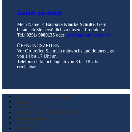
Einfach persönlich
Mein Name ist
Barbara Klauke-Schulte
. Gern
berate ich Sie persönlich zu unseren Produkten!
Tel.:
0291/ 9080135
oder
info@saris-anhaenger.de
ÖFFNUNGSZEITEN:
Vor Ort treffen Sie mich mittwochs und donnerstags
von 14 bis 17 Uhr an.
Telefonisch bin ich täglich von 8 bis 18 Uhr
erreichbar.
FAQ – häufig gestellte Fragen
Über uns
Zahlung und Versand
Allgemeine Geschäftsbedingungen
Widerrufsbelehrung
Datenschutz
Impressum