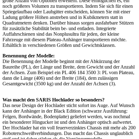
große Anzahl von Optionen erweitern. Diese ermöglichen es, ein
noch größeres Volumen zu transportieren. Indem Sie sich für einen
Spriegelaufbau oder Laubgitter entscheiden, können Sie mit einer
Ladung größere Höhen anstreben und in Kubikmetern statt in
Quadratmetern denken. Darüber hinaus sorgen ausfahrbare Stützen
für zusätzliche Stabilität beim be- und entladen. Integrierte
Auffahrschienen sind das Nonplusultra für jeden, der kleine
Fahrzeuge mit diesem Plateau-Anhänger transportieren möchte.
Erhältlich in verschiedenen Größen und Gewichtsklassen.
Benennung der Modelle:
Die Benennung der Modelle beginnt mit der Abkürzung der
Baureihe (PL), der Länge und Breite, dem Gewicht und der Anzahl
der Achsen. Zum Beispiel ein PL 406 184 3500 3: PL vom Plateau,
dann die Länge (406) und der Breite (184), dem zulässigen
Gesamtgewicht (3500 kg) und der Anzahl der Achsen (3).
Was macht den SARIS Hochlader so besonders?
Das neue Design der Hochlader sticht sofort ins Auge. Auf Wunsch
kann der Anhänger in der Black Edition (schwarze Ausführung:
Felgen, Bordwände, Bodenplatte) geliefert werden, was nochmal
ein besonderer Hingucker ist und den Anhänger optisch aufwertet.
Der Hochlader hat ein voll feuerverzinktes Chassis mit mehr als 200
Roboterschweißverbindungen. Das macht das Chassis unglaublich
steif und ist daher stärker als die Vorgängermodelle.