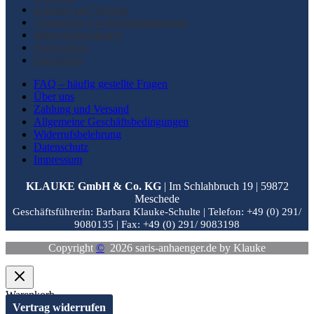
Zahlung und Versand
Allgemeine Geschäftsbedingungen
Widerrufsbelehrung
Datenschutz
Impressum
FAQ – häufig gestellte Fragen
Über uns
Zahlung und Versand
Allgemeine Geschäftsbedingungen
Widerrufsbelehrung
Datenschutz
Impressum
KLAUKE GmbH & Co. KG
| Im Schlahbruch 19 | 59872
Meschede
Geschäftsführerin: Barbara Klauke-Schulte |
Telefon: +49 (0) 291/
9080135 |
Fax: +49 (0) 291/ 9083198
Copyright
©
2026 saris-anhaenger.de by Klauke
Warenkorb
Vertrag widerrufen