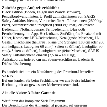
Zubehör gegen Aufpreis erhältlich:
Black Edition (Boden, Felgen und Wände schwarz),
Pendelbordwand hinten, U-Profil zum Einhängen von SARIS
Safety Auffahrschienen, Vorbereitet für Auffahrschienen (2800 kg/
Paar), Auffahrschienen intergriert (2800 kg/ Paar), elektrische
Bedienung, Nothandpumpe, Fernbedienung, Bluetooth-
Fernbedienung mit App, Heckstützen, Stoßdämpfer, Ersatzrad mit
Halter, Komplette LED-Beleuchtung, Netz (grobe Maschen), H-
Gestell, Flachplane (hellgrau), Plane und Spriegel (180 cm oder 200
cm, hellgrau), Laubgitter 60 cm (4 Seiten zu öffnen), Laubgitter 90
cm (4 Seiten zu öffnen), Laubgitternetz (feine Maschen), SARIS
Safety Auffahrschiene einzeln (2,5 m – 1400 kg),
Aufsatzbordwände 30 cm mit Spannverschlüssen, Ladegerät,
Diebstahlsicherung
Es handelt sich um ein Neufahrzeug des Premium-Herstellers
SARIS.
Bei uns kaufen Sie beim Fachhändler wo alle Preise inklusive
Rechnung mit ausgewiesener Mehrwertsteuer sind.
Aktuelle Aktion:
3 Jahre Garantie
Wir führen das komplette Saris Programm.
Die Besichtigung der Anhänger ist jederzeit auf unserem