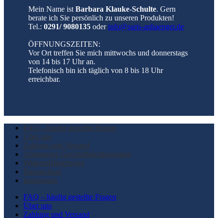
Mein Name ist
Barbara Klauke-Schulte
. Gern
berate ich Sie persönlich zu unseren Produkten!
Tel.:
0291/ 9080135
oder
info@saris-anhaenger.de
ÖFFNUNGSZEITEN:
Vor Ort treffen Sie mich mittwochs und donnerstags
von 14 bis 17 Uhr an.
Telefonisch bin ich täglich von 8 bis 18 Uhr
erreichbar.
FAQ – häufig gestellte Fragen
Über uns
Zahlung und Versand
Allgemeine Geschäftsbedingungen
Widerrufsbelehrung
Datenschutz
Impressum
FAQ – häufig gestellte Fragen
Über uns
Zahlung und Versand