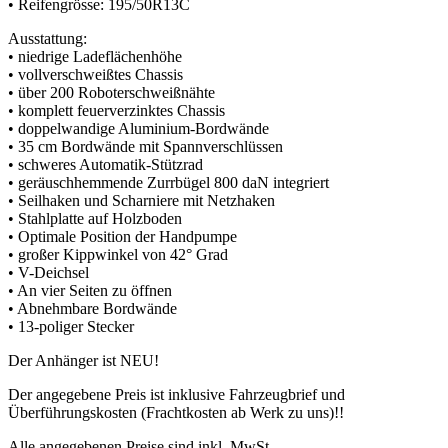
• Reifengrösse: 195/50R13C
Ausstattung:
• niedrige Ladeflächenhöhe
• vollverschweißtes Chassis
• über 200 Roboterschweißnähte
• komplett feuerverzinktes Chassis
• doppelwandige Aluminium-Bordwände
• 35 cm Bordwände mit Spannverschlüssen
• schweres Automatik-Stützrad
• geräuschhemmende Zurrbügel 800 daN integriert
• Seilhaken und Scharniere mit Netzhaken
• Stahlplatte auf Holzboden
• Optimale Position der Handpumpe
• großer Kippwinkel von 42° Grad
• V-Deichsel
• An vier Seiten zu öffnen
• Abnehmbare Bordwände
• 13-poliger Stecker
Der Anhänger ist NEU!
Der angegebene Preis ist inklusive Fahrzeugbrief und
Überführungskosten (Frachtkosten ab Werk zu uns)!!
Alle angegebenen Preise sind inkl. MwSt.