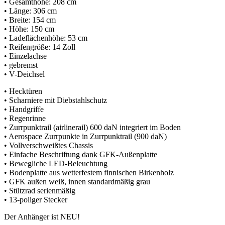
• Gesamthöhe: 208 cm
• Länge: 306 cm
• Breite: 154 cm
• Höhe: 150 cm
• Ladeflächenhöhe: 53 cm
• Reifengröße: 14 Zoll
• Einzelachse
• gebremst
• V-Deichsel
• Hecktüren
• Scharniere mit Diebstahlschutz
• Handgriffe
• Regenrinne
• Zurrpunktrail (airlinerail) 600 daN integriert im Boden
• Aerospace Zurrpunkte in Zurrpunktrail (900 daN)
• Vollverschweißtes Chassis
• Einfache Beschriftung dank GFK-Außenplatte
• Bewegliche LED-Beleuchtung
• Bodenplatte aus wetterfestem finnischen Birkenholz
• GFK außen weiß, innen standardmäßig grau
• Stützrad serienmäßig
• 13-poliger Stecker
Der Anhänger ist NEU!