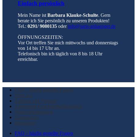
Einfach persönlich
Mein Name ist
Barbara Klauke-Schulte
. Gern
berate ich Sie persönlich zu unseren Produkten!
Tel.:
0291/ 9080135
oder
info@saris-anhaenger.de
ÖFFNUNGSZEITEN:
Vor Ort treffen Sie mich mittwochs und donnerstags
von 14 bis 17 Uhr an.
Telefonisch bin ich täglich von 8 bis 18 Uhr
erreichbar.
FAQ – häufig gestellte Fragen
Über uns
Zahlung und Versand
Allgemeine Geschäftsbedingungen
Widerrufsbelehrung
Datenschutz
Impressum
FAQ – häufig gestellte Fragen