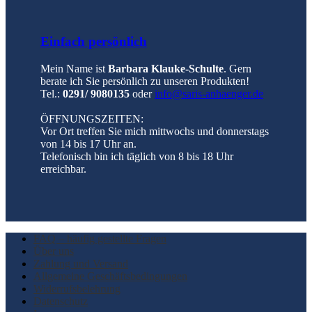
Einfach persönlich
Mein Name ist
Barbara Klauke-Schulte
. Gern
berate ich Sie persönlich zu unseren Produkten!
Tel.:
0291/ 9080135
oder
info@saris-anhaenger.de
ÖFFNUNGSZEITEN:
Vor Ort treffen Sie mich mittwochs und donnerstags
von 14 bis 17 Uhr an.
Telefonisch bin ich täglich von 8 bis 18 Uhr
erreichbar.
FAQ – häufig gestellte Fragen
Über uns
Zahlung und Versand
Allgemeine Geschäftsbedingungen
Widerrufsbelehrung
Datenschutz