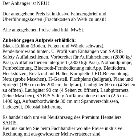
Der Anhänger ist NEU!
Der angegebene Preis ist inklusive Fahrzeugbrief und
Überführungskosten (Frachtkosten ab Werk zu uns)!!
Alle angegebenen Preise sind inkl. MwSt.
Zubehör gegen Aufpreis erhältlich:
Black Edition (Boden, Felgen und Wände schwarz),
Pendelbordwand hinten, U-Profil zum Einhängen von SARIS
Safety Auffahrschienen, Vorbereitet für Auffahrschienen (2800 kg/
Paar), Auffahrschienen intergriert (2800 kg/ Paar), Nothandpumpe,
Fernbedienung, Bluetooth-Fernbedienung mit App, Blattfedern,
Heckstützen, Ersatzrad mit Halter, Komplette LED-Beleuchtung,
Netz (grobe Maschen), H-Gestell, Flachplane (hellgrau), Plane und
Spriegel (180 cm oder 200 cm, hellgrau), Laubgitter 60 cm (4 Seiten
zu öffnen), Laubgitter 90 cm (4 Seiten zu öffnen), Laubgitternetz
(feine Maschen), SARIS Safety Auffahrschiene einzeln (2,5 m –
1400 kg), Aufsatzbordwände 30 cm mit Spannverschlüssen,
Ladegerät, Diebstahlsicherung
Es handelt sich um ein Neufahrzeug des Premium-Herstellers
SARIS.
Bei uns kaufen Sie beim Fachhändler wo alle Preise inklusive
Rechnung mit ausgewiesener Mehrwertsteuer sind.