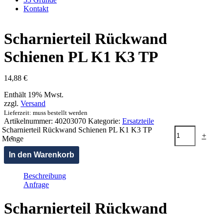
Kontakt
Scharnierteil Rückwand
Schienen PL K1 K3 TP
14,88
€
Enthält 19% Mwst.
zzgl.
Versand
Lieferzeit: muss bestellt werden
Artikelnummer:
40203070
Kategorie:
Ersatzteile
Scharnierteil Rückwand Schienen PL K1 K3 TP
-
+
Menge
In den Warenkorb
Beschreibung
Anfrage
Scharnierteil Rückwand