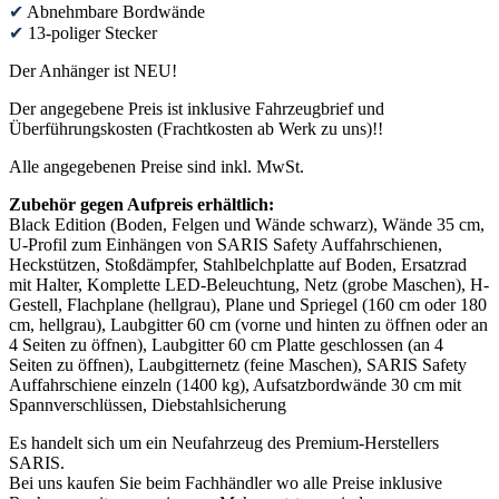
✔
Abnehmbare Bordwände
✔
13-poliger Stecker
Der Anhänger ist NEU!
Der angegebene Preis ist inklusive Fahrzeugbrief und
Überführungskosten (Frachtkosten ab Werk zu uns)!!
Alle angegebenen Preise sind inkl. MwSt.
Zubehör gegen Aufpreis erhältlich:
Black Edition (Boden, Felgen und Wände schwarz), Wände 35 cm,
U-Profil zum Einhängen von SARIS Safety Auffahrschienen,
Heckstützen, Stoßdämpfer, Stahlbelchplatte auf Boden, Ersatzrad
mit Halter, Komplette LED-Beleuchtung, Netz (grobe Maschen), H-
Gestell, Flachplane (hellgrau), Plane und Spriegel (160 cm oder 180
cm, hellgrau), Laubgitter 60 cm (vorne und hinten zu öffnen oder an
4 Seiten zu öffnen), Laubgitter 60 cm Platte geschlossen (an 4
Seiten zu öffnen), Laubgitternetz (feine Maschen), SARIS Safety
Auffahrschiene einzeln (1400 kg), Aufsatzbordwände 30 cm mit
Spannverschlüssen, Diebstahlsicherung
Es handelt sich um ein Neufahrzeug des Premium-Herstellers
SARIS.
Bei uns kaufen Sie beim Fachhändler wo alle Preise inklusive