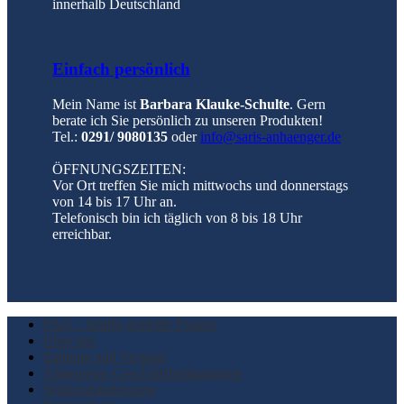
innerhalb Deutschland
Einfach persönlich
Mein Name ist
Barbara Klauke-Schulte
. Gern
berate ich Sie persönlich zu unseren Produkten!
Tel.:
0291/ 9080135
oder
info@saris-anhaenger.de
ÖFFNUNGSZEITEN:
Vor Ort treffen Sie mich mittwochs und donnerstags
von 14 bis 17 Uhr an.
Telefonisch bin ich täglich von 8 bis 18 Uhr
erreichbar.
FAQ – häufig gestellte Fragen
Über uns
Zahlung und Versand
Allgemeine Geschäftsbedingungen
Widerrufsbelehrung